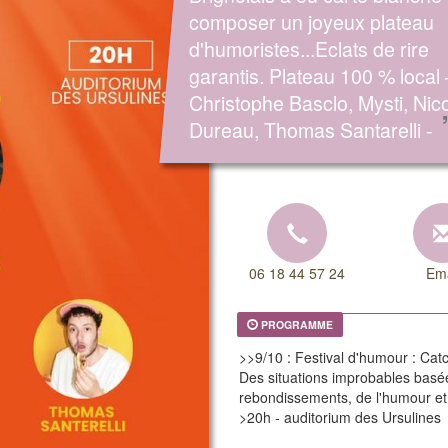
composer un joyeux plateau
d'humoristes...Eclats de rire
garantis. Plateau 100 % local 
Christophe Basclo, Mysti, Nic
Dureau, Thomas Santarelli -
06 18 44 57 24
Ema
PROGRAMME
>>9/10 : Festival d'humour : Cat
Des situations improbables basée
rebondissements, de l'humour et 
>20h - auditorium des Ursulines