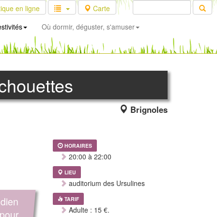
ique en ligne
Carte
stivités
Où dormir, déguster, s'amuser
 chouettes
Brignoles
HORAIRES
20:00 à 22:00
LIEU
auditorium des Ursulines
édien
TARIF
Adulte : 15 €.
 pour