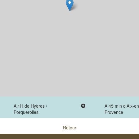
A 1H de Hyères /
A 45 min d'Aix-en
Porquerolles
Provence
Retour