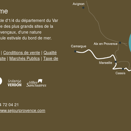
sme
cie d'1/4 du département du Var
e des plus grands sites de la
ovençaux, d'une nature
foule estivale du bord de mer.
|
Conditions de vente
|
Qualité
site
|
Marchés Publics
|
Taxe de
4 72 04 21
www.sejourprovence.com