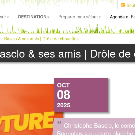
Bout
rir
DESTINATION
Préparer mon séjour
Agenda
et Fe
 : Basclo & ses amis | Drôle de chouettes
Basclo & ses amis | Drôle de
OCT
08
2025
“
Christophe Basclo, le com
Brignolais a eu carte blanche