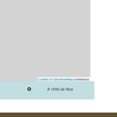
Leaflet
| ©
OpenStreetMap
contributors
A 1H30 de Nice