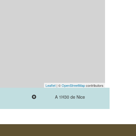
Leaflet
| ©
OpenStreetMap
contributors
A 1H30 de Nice