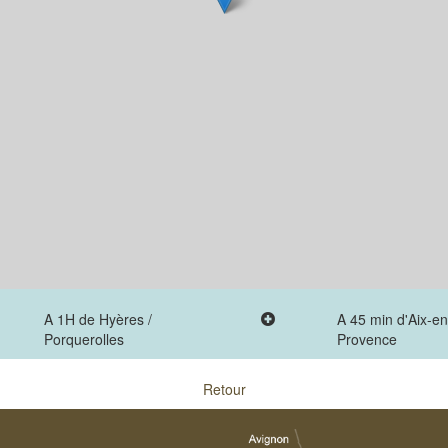
A 1H de Hyères /
A 45 min d'Aix-en
Porquerolles
Provence
Retour