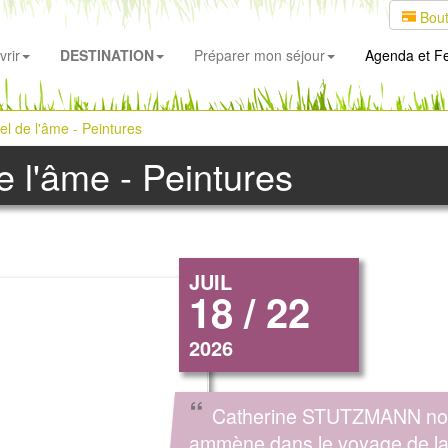
Bout
rir
DESTINATION
Préparer mon séjour
Agenda
et Fe
el de l'âme - Peintures
e l'âme - Peintures
JUIL
18 / 22
2026
“
Catherine STUTZMANN no
ammène dans le voyage de l