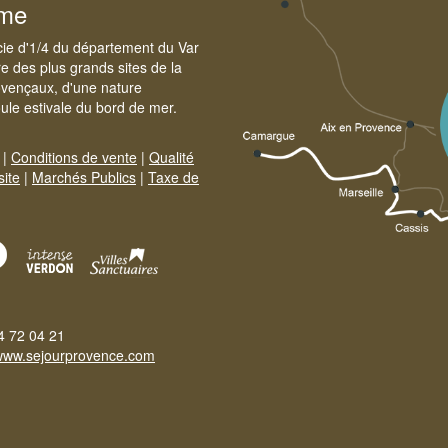
sme
cie d'1/4 du département du Var
e des plus grands sites de la
ovençaux, d'une nature
foule estivale du bord de mer.
|
Conditions de vente
|
Qualité
site
|
Marchés Publics
|
Taxe de
4 72 04 21
www.sejourprovence.com