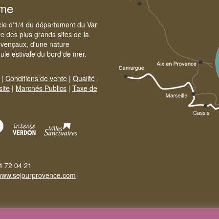
sme
cie d'1/4 du département du Var
e des plus grands sites de la
ovençaux, d'une nature
foule estivale du bord de mer.
|
Conditions de vente
|
Qualité
site
|
Marchés Publics
|
Taxe de
4 72 04 21
www.sejourprovence.com