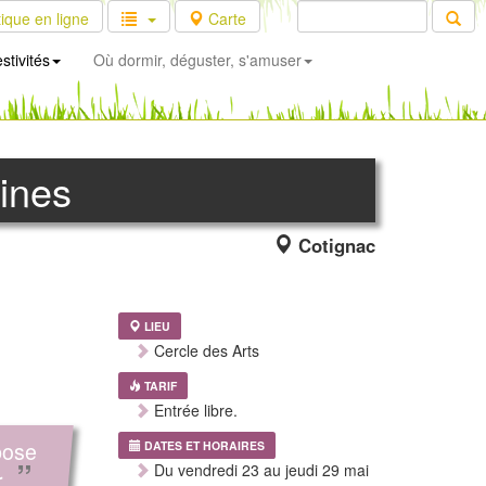
ique en ligne
Carte
stivités
Où dormir, déguster, s'amuser
lines
Cotignac
LIEU
Cercle des Arts
TARIF
Entrée libre.
pose
DATES ET HORAIRES
”
Du vendredi 23 au jeudi 29 mai
.