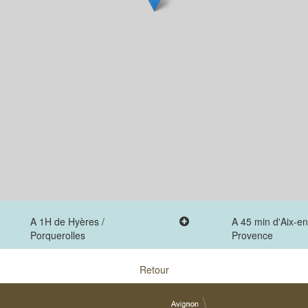
A 1H de Hyères /
A 45 min d'Aix-en
Porquerolles
Provence
Retour