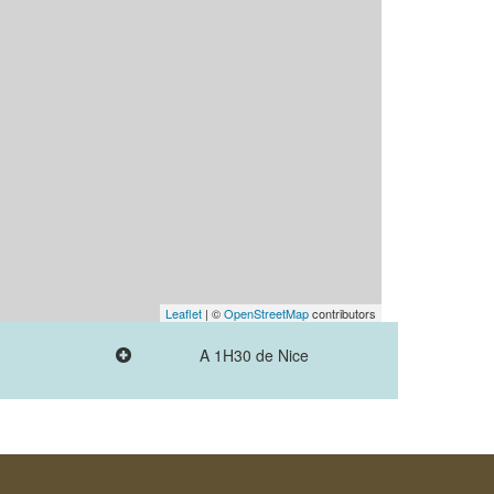
Leaflet
| ©
OpenStreetMap
contributors
A 1H30 de Nice