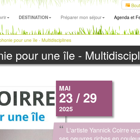
Bout
rir
DESTINATION
Préparer mon séjour
Agenda
et Fe
honie pour une île - Multidisciplines
e pour une île - Multidiscip
MAI
23 / 29
2025
“
L'artiste Yannick Coirre ex
ses oeuvres riches en couleur