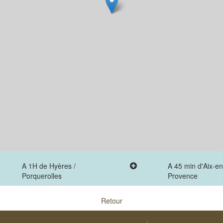
A 1H de Hyères /
A 45 min d'Aix-en
Porquerolles
Provence
Retour