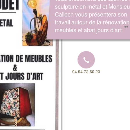
sculpture en métal et Monsieu
Calloch vous présentera son
travail autour de la rénovation
”
meubles et abat jours d'art
04 94 72 60 20