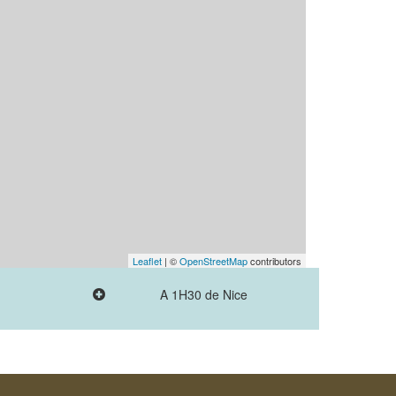
Leaflet
| ©
OpenStreetMap
contributors
A 1H30 de Nice