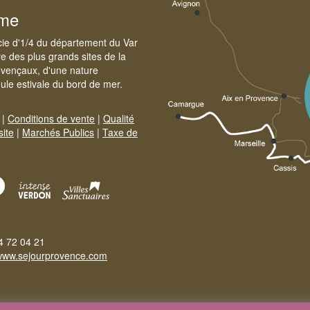
sme
cie d'1/4 du département du Var
e des plus grands sites de la
ovençaux, d'une nature
foule estivale du bord de mer.
|
Conditions de vente
|
Qualité
site
|
Marchés Publics
|
Taxe de
4 72 04 21
www.sejourprovence.com