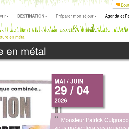
Bout
rir
DESTINATION
Préparer mon séjour
Agenda
et Fe
pture en métal
e en métal
MAI / JUIN
29 / 04
2026
“
Monsieur Patrick Guignabo
vous présentera ses œuvres 