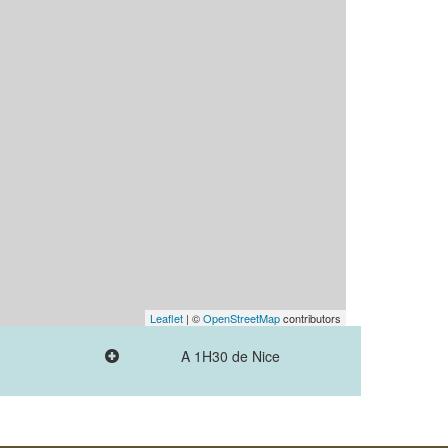
Leaflet
| ©
OpenStreetMap
contributors
A 1H30 de Nice