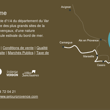
sme
cie d'1/4 du département du Var
e des plus grands sites de la
ovençaux, d'une nature
foule estivale du bord de mer.
|
Conditions de vente
|
Qualité
site
|
Marchés Publics
|
Taxe de
4 72 04 21
www.sejourprovence.com