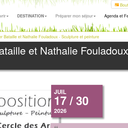
Bout
rir
DESTINATION
Préparer mon séjour
Agenda
et Fe
ier Bataille et Nathalie Fouladoux - Sculpture et peinture
Bataille et Nathalie Fouladoux
JUIL
17 / 30
2026