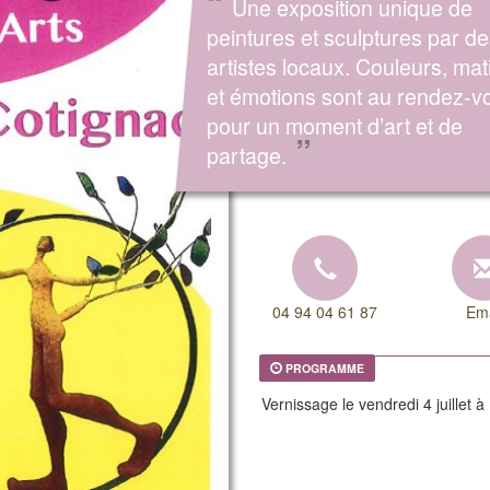
“
Une exposition unique de
peintures et sculptures par d
artistes locaux. Couleurs, mat
et émotions sont au rendez-v
pour un moment d’art et de
”
partage.
04 94 04 61 87
Ema
PROGRAMME
Vernissage le vendredi 4 juillet 