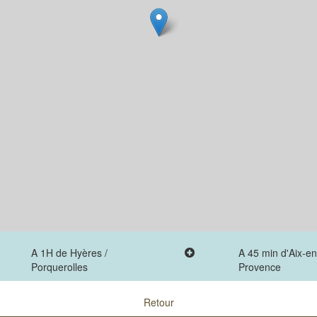
A 1H de Hyères /
A 45 min d'Aix-en
Porquerolles
Provence
Retour