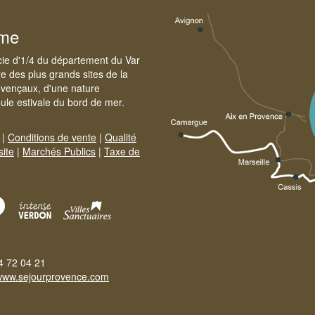
sme
cie d'1/4 du département du Var
e des plus grands sites de la
ovençaux, d'une nature
foule estivale du bord de mer.
|
Conditions de vente
|
Qualité
site
|
Marchés Publics
|
Taxe de
4 72 04 21
www.sejourprovence.com