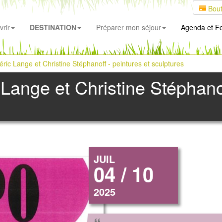
Bout
rir
DESTINATION
Préparer mon séjour
Agenda
et Fe
éric Lange et Christine Stéphanoff - peintures et sculptures
 Lange et Christine Stéphanof
JUIL
04 / 10
2025