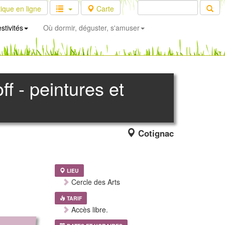
ique en ligne
Carte
stivités
Où dormir, déguster, s'amuser
f - peintures et
Cotignac
LIEU
Cercle des Arts
TARIF
Accès libre.