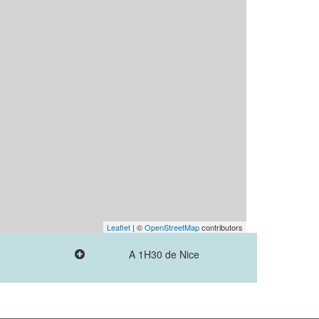
Leaflet
| ©
OpenStreetMap
contributors
A 1H30 de Nice