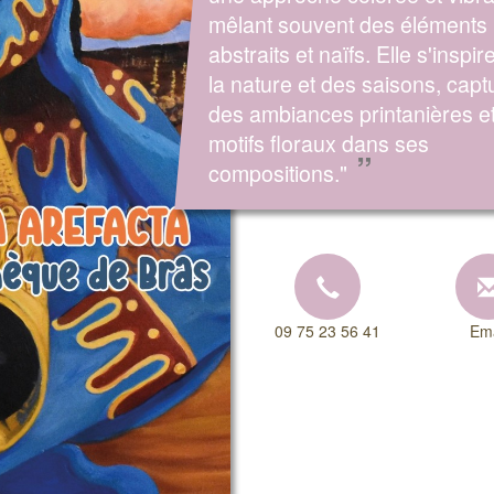
mêlant souvent des éléments
abstraits et naïfs. Elle s'inspir
la nature et des saisons, capt
des ambiances printanières e
motifs floraux dans ses
”
compositions."
09 75 23 56 41
Ema