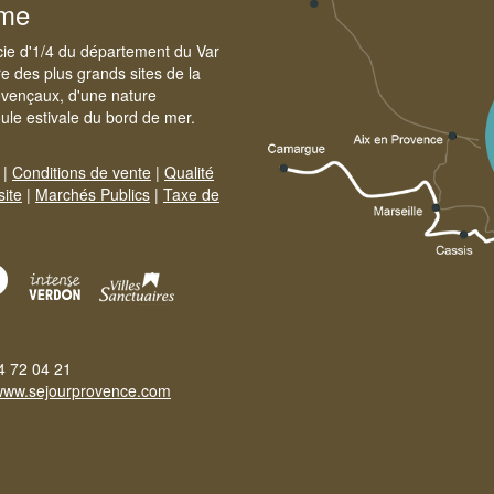
sme
cie d'1/4 du département du Var
e des plus grands sites de la
ovençaux, d'une nature
foule estivale du bord de mer.
|
Conditions de vente
|
Qualité
site
|
Marchés Publics
|
Taxe de
4 72 04 21
www.sejourprovence.com