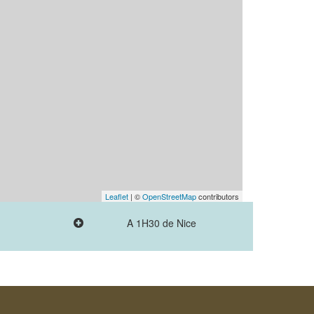
Leaflet
| ©
OpenStreetMap
contributors
A 1H30 de Nice