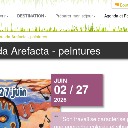
Bout
rir
DESTINATION
Préparer mon séjour
Agenda
et Fe
bunda Arefacta - peintures
a Arefacta - peintures
JUIN
02 / 27
2026
“
"Son travail se caractérise 
une approche colorée et vibra