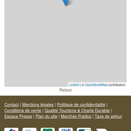
Leaflet
| ©
OpenStreetMap
contributors
Retour
Contact
|
Mentions légales
|
Politique de confidentialité
|
Conditions de vente
|
Qualité Tourisme & Charte Durable
|
Espace Presse
|
Plan du site
|
Marchés Publics
|
Taxe de séjour