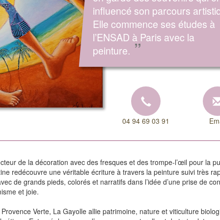
influencé son parcours artisti
Elle commence ses études à
l’ENSAD à Paris avec la
”
peinture.
04 94 69 03 91
Ema
secteur de la décoration avec des fresques et des trompe-l’œil pour la pu
ne redécouvre une véritable écriture à travers la peinture suivi très ra
avec de grands pieds, colorés et narratifs dans l’idée d’une prise de c
isme et joie.
rovence Verte, La Gayolle allie patrimoine, nature et viticulture biolo