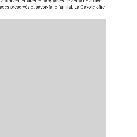
es quadricentenaires remarquables, le domaine cultive
ges préservés et savoir-faire familial, La Gayolle offre