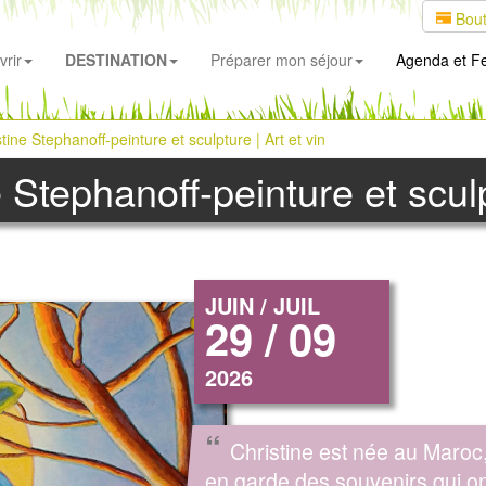
Bout
rir
DESTINATION
Préparer mon séjour
Agenda
et Fe
tine Stephanoff-peinture et sculpture | Art et vin
 Stephanoff-peinture et sculp
JUIN / JUIL
29 / 09
2026
“
Christine est née au Maroc,
en garde des souvenirs qui o