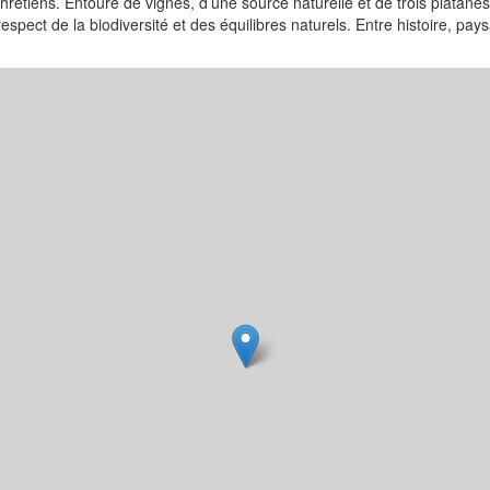
chrétiens. Entouré de vignes, d’une source naturelle et de trois platan
ect de la biodiversité et des équilibres naturels. Entre histoire, paysa