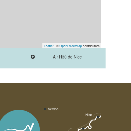
Leaflet
| ©
OpenStreetMap
contributors
A 1H30 de Nice