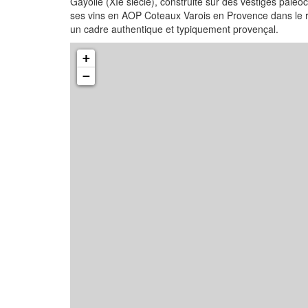
Gayolle (XIe siècle), construite sur des vestiges paléo
ses vins en AOP Coteaux Varois en Provence dans le resp
un cadre authentique et typiquement provençal.
+
−