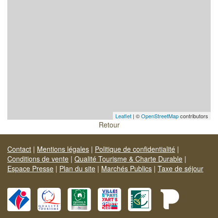
Leaflet
| ©
OpenStreetMap
contributors
Retour
Contact
|
Mentions légales
|
Politique de confidentialité
|
Conditions de vente
|
Qualité Tourisme & Charte Durable
|
Espace Presse
|
Plan du site
|
Marchés Publics
|
Taxe de séjour