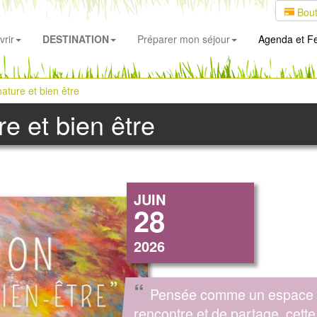
Bout
rir
DESTINATION
Préparer mon séjour
Agenda
et Fe
nature et bien être
re et bien être
JUIN
28
2026
“
Pensée comme un espace
rencontre et de partage, cette