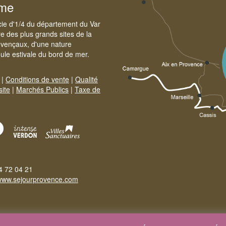
sme
cie d'1/4 du département du Var
e des plus grands sites de la
ovençaux, d'une nature
foule estivale du bord de mer.
|
Conditions de vente
|
Qualité
site
|
Marchés Publics
|
Taxe de
4 72 04 21
www.sejourprovence.com