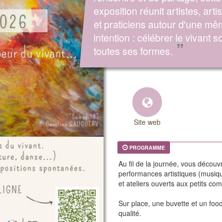
exposition réunit artistes, arti
et praticiens autour d'une m
intention : célébrer le vivant s
”
toutes ses formes.
Site web
PROGRAMME
Au fil de la journée, vous découv
performances artistiques (musique
et ateliers ouverts aux petits c
Sur place, une buvette et un foo
qualité.