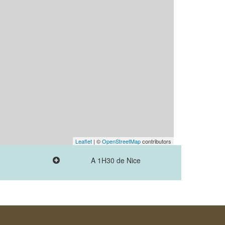
Leaflet
| ©
OpenStreetMap
contributors
A 1H30 de Nice