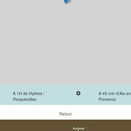
A 1H de Hyères /
A 45 min d'Aix-en
Porquerolles
Provence
Retour