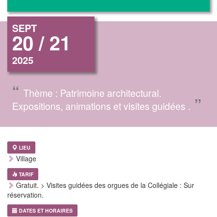
SEPT
20 / 21
2025
“
Thème : Patrimoine architectural.
”
Expositions, animations et visites guidées .
LIEU
Village
TARIF
Gratuit. > Visites guidées des orgues de la Collégiale : Sur
réservation.
DATES ET HORAIRES