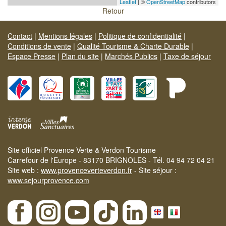
Leaflet
| ©
OpenStreetMap
contributors
Retour
Contact
|
Mentions légales
|
Politique de confidentialité
|
Conditions de vente
|
Qualité Tourisme & Charte Durable
|
Espace Presse
|
Plan du site
|
Marchés Publics
|
Taxe de séjour
Site officiel Provence Verte & Verdon Tourisme
Carrefour de l'Europe - 83170 BRIGNOLES - Tél. 04 94 72 04 21
Site web :
www.provenceverteverdon.fr
- Site séjour :
www.sejourprovence.com