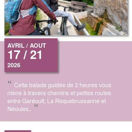
AVRIL / AOUT
17 / 21
2026
“
Cette balade guidée de 2 heures vous
mène à travers chemins et petites routes
entre Garéoult, La Roquebrussanne et
”
Néoules..