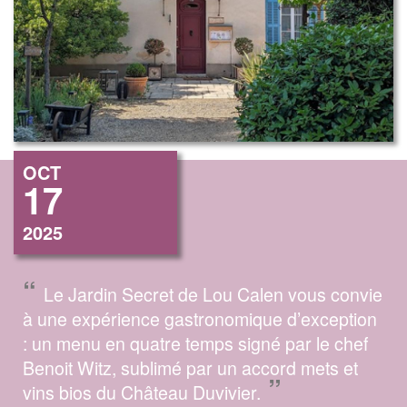
OCT
17
2025
“
Le Jardin Secret de Lou Calen vous convie
à une expérience gastronomique d’exception
: un menu en quatre temps signé par le chef
Benoit Witz, sublimé par un accord mets et
”
vins bios du Château Duvivier.