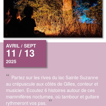
AVRIL / SEPT
11 / 13
2025
“
Partez sur les rives du lac Sainte Suzanne
au crépuscule aux côtés de Gilles, conteur et
musicien. Ecoutez 6 histoires autour de ces
mammifères nocturnes, où tambour et guitare
”
rythmeront vos pas.