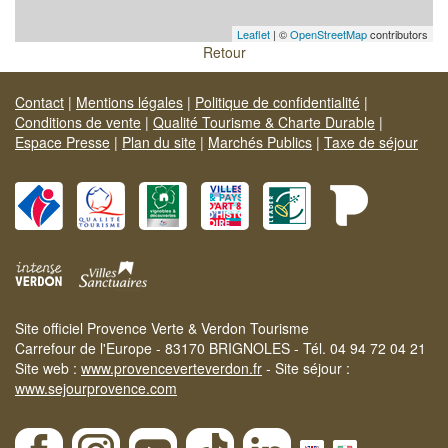
Leaflet
| ©
OpenStreetMap
contributors
Retour
Contact
|
Mentions légales
|
Politique de confidentialité
|
Conditions de vente
|
Qualité Tourisme & Charte Durable
|
Espace Presse
|
Plan du site
|
Marchés Publics
|
Taxe de séjour
Site officiel Provence Verte & Verdon Tourisme
Carrefour de l'Europe - 83170 BRIGNOLES - Tél. 04 94 72 04 21
Site web :
www.provenceverteverdon.fr
- Site séjour :
www.sejourprovence.com