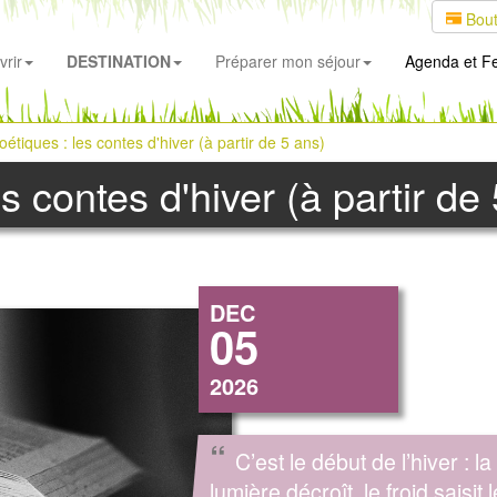
Bout
rir
DESTINATION
Préparer mon séjour
Agenda
et Fe
étiques : les contes d'hiver (à partir de 5 ans)
s contes d'hiver (à partir de
DEC
05
2026
“
C’est le début de l’hiver : la
lumière décroît, le froid saisit 