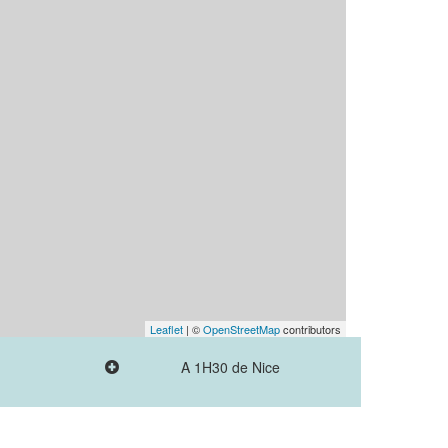
Leaflet
| ©
OpenStreetMap
contributors
A 1H30 de Nice