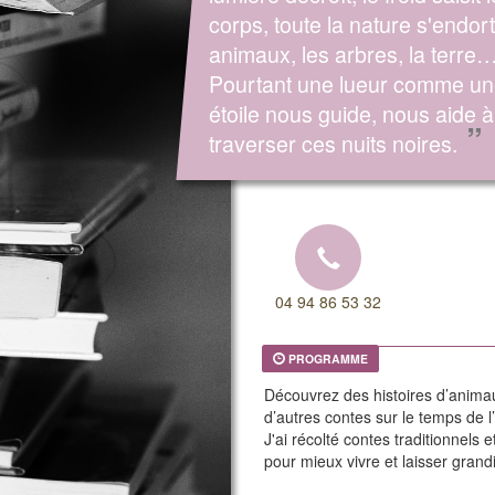
corps, toute la nature s'endort
animaux, les arbres, la terre
Pourtant une lueur comme u
étoile nous guide, nous aide à
”
traverser ces nuits noires.
04 94 86 53 32
PROGRAMME
Découvrez des histoires d’anima
d’autres contes sur le temps de 
J'ai récolté contes traditionnels
pour mieux vivre et laisser grand