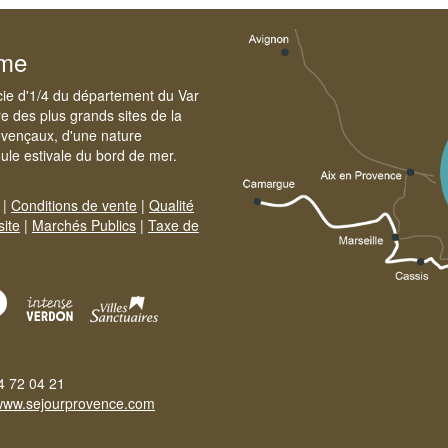
sme
cie d'1/4 du département du Var
e des plus grands sites de la
ovençaux, d'une nature
foule estivale du bord de mer.
|
Conditions de vente
|
Qualité
site
|
Marchés Publics
|
Taxe de
4 72 04 21
www.sejourprovence.com