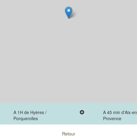
A 1H de Hyères /
A 45 min d'Aix-en
Porquerolles
Provence
Retour