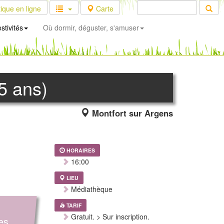
ique en ligne
Carte
stivités
Où dormir, déguster, s'amuser
 5 ans)
Montfort sur Argens
HORAIRES
16:00
LIEU
Médiathèque
TARIF
Gratuit. > Sur inscription.
les