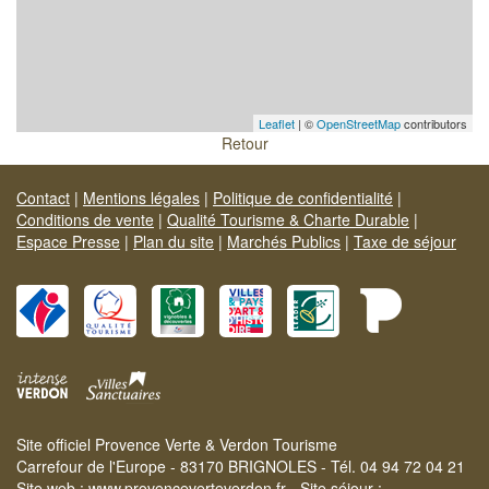
Leaflet
| ©
OpenStreetMap
contributors
Retour
Contact
|
Mentions légales
|
Politique de confidentialité
|
Conditions de vente
|
Qualité Tourisme & Charte Durable
|
Espace Presse
|
Plan du site
|
Marchés Publics
|
Taxe de séjour
Site officiel Provence Verte & Verdon Tourisme
Carrefour de l'Europe - 83170 BRIGNOLES - Tél. 04 94 72 04 21
Site web :
www.provenceverteverdon.fr
- Site séjour :