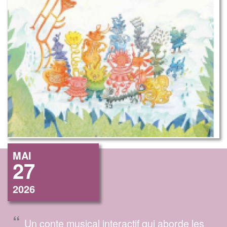
MAI
27
2026
“
Un conte musical interactif qui aborde les