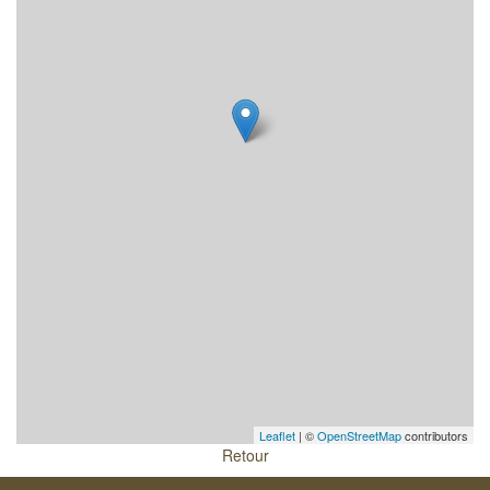
Leaflet
| ©
OpenStreetMap
contributors
Retour