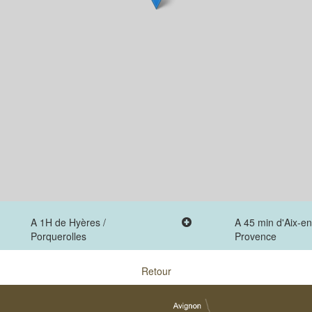
A 1H de Hyères /
A 45 min d'Aix-en
Porquerolles
Provence
Retour