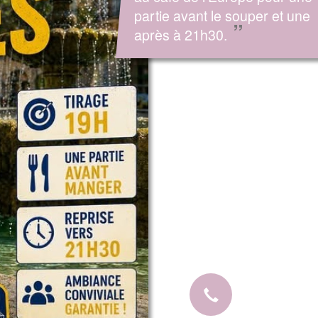
partie avant le souper et une
”
après à 21h30.