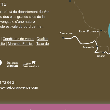
sme
cie d'1/4 du département du Var
e des plus grands sites de la
ovençaux, d'une nature
foule estivale du bord de mer.
|
Conditions de vente
|
Qualité
site
|
Marchés Publics
|
Taxe de
4 72 04 21
www.sejourprovence.com