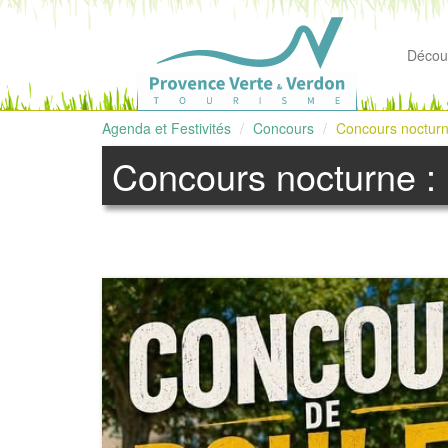
Découv
Agenda et Festivités
Concours
Concours nocturn
Concours nocturne :