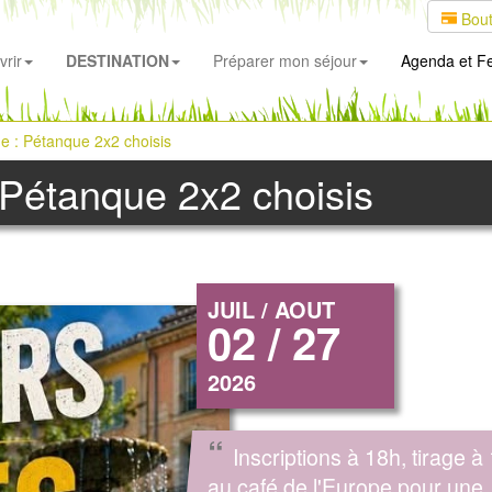
Bout
rir
DESTINATION
Préparer mon séjour
Agenda
et Fe
e : Pétanque 2x2 choisis
 Pétanque 2x2 choisis
JUIL / AOUT
02 / 27
2026
“
Inscriptions à 18h, tirage à
au café de l'Europe pour une