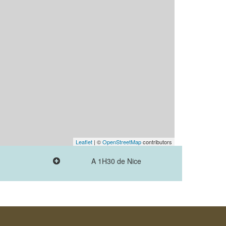
Leaflet
| ©
OpenStreetMap
contributors
A 1H30 de Nice