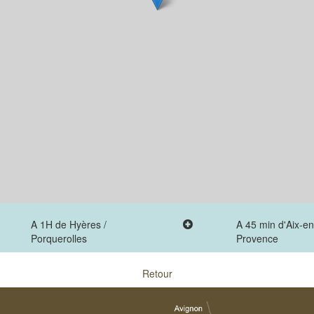
A 1H de Hyères /
A 45 min d'Aix-en
Porquerolles
Provence
Retour