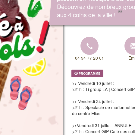
Découvrez de nombreux gro
”
aux 4 coins de la ville !
04 94 77 20 01
Ema
PROGRAMME
>> Vendredi 10 juillet :
>21h : Ti group LA | Concert GIP
>> Vendredi 24 juillet :
>21h : Spectacle de marionnettes
du centre Elias
>>Vendredi 31 juillet - ANNULE
>21h : Concert GIP Café des cult