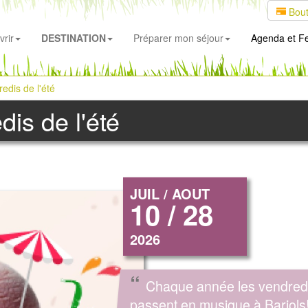
Bout
rir
DESTINATION
Préparer mon séjour
Agenda
et Fe
redis de l'été
dis de l'été
JUIL / AOUT
10 / 28
2026
“
Chaque année les vendred
passent en musique à Barjols