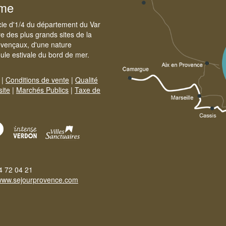
sme
cie d'1/4 du département du Var
e des plus grands sites de la
ovençaux, d'une nature
foule estivale du bord de mer.
|
Conditions de vente
|
Qualité
site
|
Marchés Publics
|
Taxe de
4 72 04 21
www.sejourprovence.com