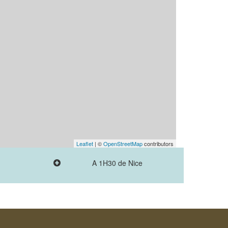
Leaflet
| ©
OpenStreetMap
contributors
A 1H30 de Nice