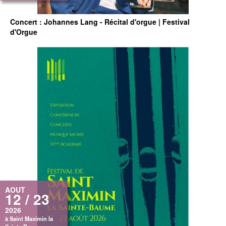
Concert : Johannes Lang - Récital d'orgue | Festival
d'Orgue
AOUT
12 / 23
2026
à Saint Maximin la