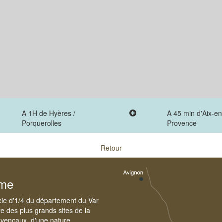
A 1H de Hyères /
A 45 min d'Aix-en
Porquerolles
Provence
Retour
sme
cie d'1/4 du département du Var
e des plus grands sites de la
ovençaux, d'une nature