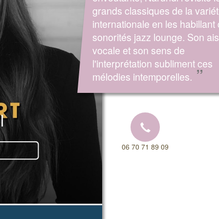
grands classiques de la varié
internationale en les habillant
sonorités jazz lounge. Son ai
vocale et son sens de
l'interprétation subliment ces
”
mélodies intemporelles.
06 70 71 89 09