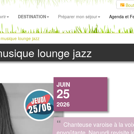
Bout
rir
DESTINATION
Préparer mon séjour
Agenda
et Fe
- musique lounge jazz
musique lounge jazz
JUIN
25
2026
“
Chanteuse varoise à la voi
envoûtante, Narundi revisite l