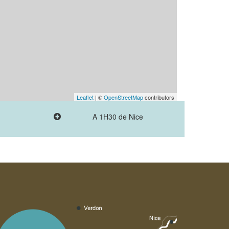
Leaflet
| ©
OpenStreetMap
contributors
A 1H30 de Nice