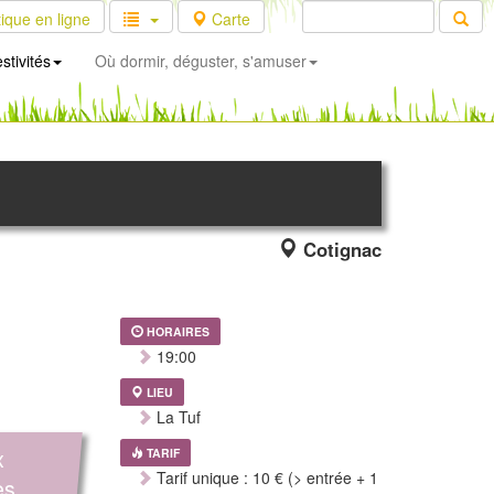
ique en ligne
Carte
stivités
Où dormir, déguster, s'amuser
Cotignac
HORAIRES
19:00
LIEU
La Tuf
x
TARIF
Tarif unique : 10 € (> entrée + 1
es