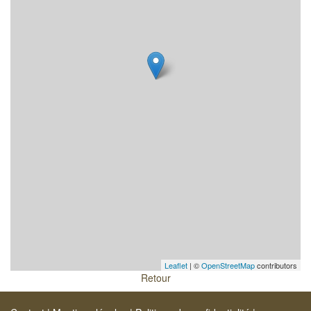
Leaflet
| ©
OpenStreetMap
contributors
Retour