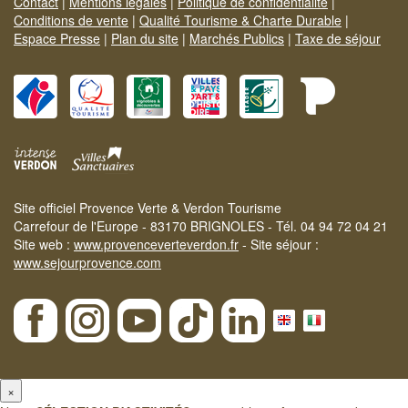
Contact
|
Mentions légales
|
Politique de confidentialité
|
Conditions de vente
|
Qualité Tourisme & Charte Durable
|
Espace Presse
|
Plan du site
|
Marchés Publics
|
Taxe de séjour
Site officiel Provence Verte & Verdon Tourisme
Carrefour de l'Europe - 83170 BRIGNOLES - Tél. 04 94 72 04 21
Site web :
www.provenceverteverdon.fr
- Site séjour :
www.sejourprovence.com
×