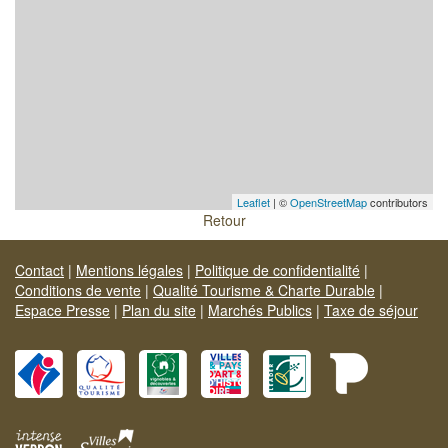
Leaflet
| ©
OpenStreetMap
contributors
Retour
Contact
|
Mentions légales
|
Politique de confidentialité
|
Conditions de vente
|
Qualité Tourisme & Charte Durable
|
Espace Presse
|
Plan du site
|
Marchés Publics
|
Taxe de séjour