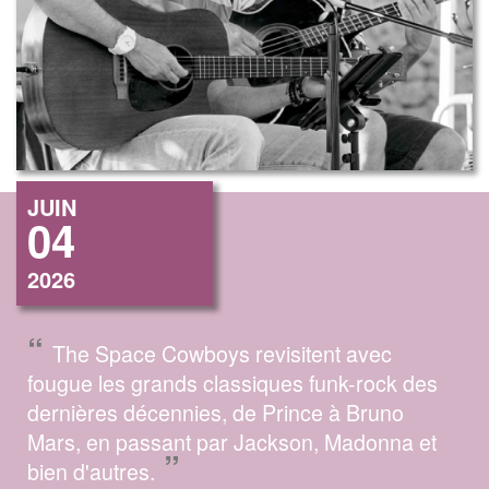
JUIN
04
2026
“
The Space Cowboys revisitent avec
fougue les grands classiques funk-rock des
dernières décennies, de Prince à Bruno
Mars, en passant par Jackson, Madonna et
”
bien d'autres.