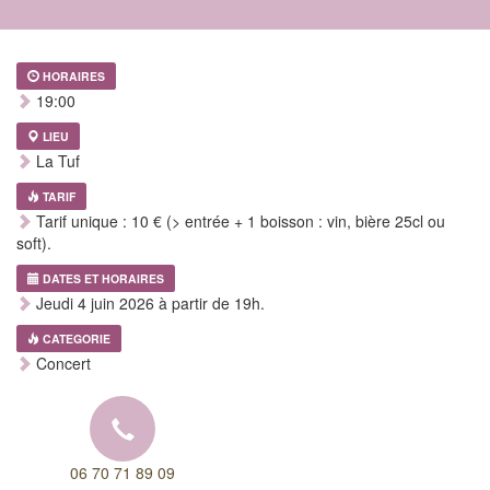
HORAIRES
19:00
LIEU
La Tuf
TARIF
Tarif unique : 10 € (> entrée + 1 boisson : vin, bière 25cl ou
soft).
DATES ET HORAIRES
Jeudi 4 juin 2026 à partir de 19h.
CATEGORIE
Concert
06 70 71 89 09