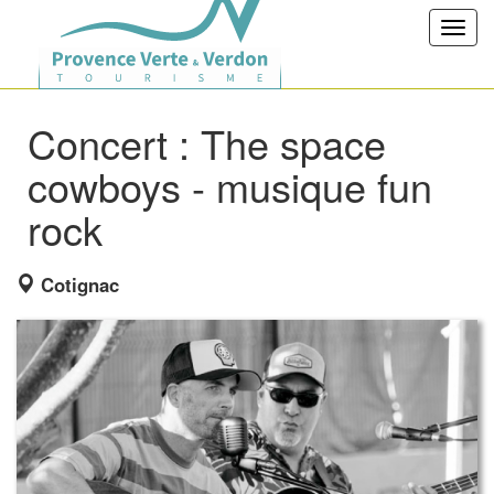
Toggl
navig
Concert : The space
cowboys - musique fun
rock
Cotignac