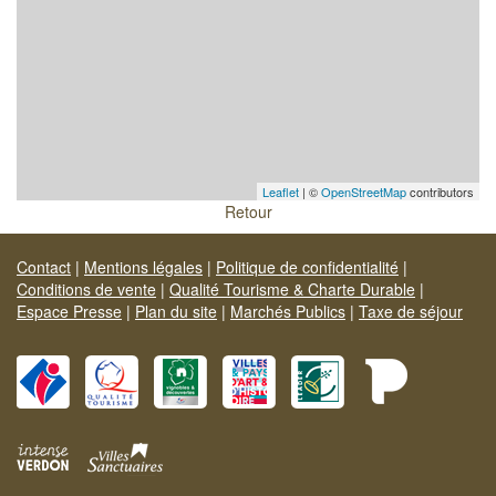
Leaflet
| ©
OpenStreetMap
contributors
Retour
Contact
|
Mentions légales
|
Politique de confidentialité
|
Conditions de vente
|
Qualité Tourisme & Charte Durable
|
Espace Presse
|
Plan du site
|
Marchés Publics
|
Taxe de séjour