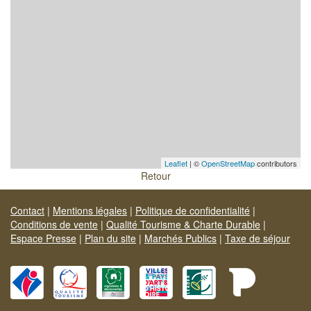
Leaflet
| ©
OpenStreetMap
contributors
Retour
Contact
|
Mentions légales
|
Politique de confidentialité
|
Conditions de vente
|
Qualité Tourisme & Charte Durable
|
Espace Presse
|
Plan du site
|
Marchés Publics
|
Taxe de séjour