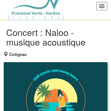
Toggl
navig
Concert : Naloo -
musique acoustique
Cotignac