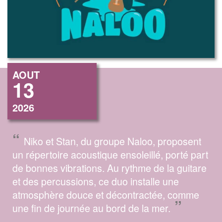
AOUT
13
2026
“
Niko et Stan, du groupe Naloo, proposent
un répertoire acoustique ensoleillé, porté part
de bonnes vibrations. Au rythme de la guitare
et des percussions, ce duo installe une
atmosphère douce et décontractée, comme
”
une fin de journée au bord de la mer.