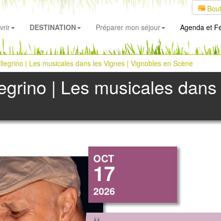
Bout
rir
DESTINATION
Préparer mon séjour
Agenda
et Fe
llegrino | Les musicales dans les Vignes | Vignobles en Scène
egrino | Les musicales dans 
OCT
17
2026