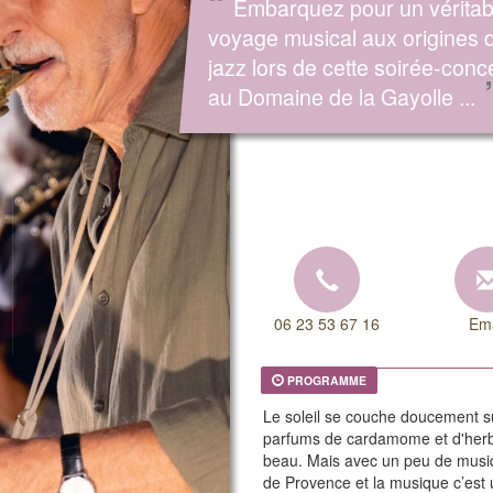
“
Embarquez pour un véritab
voyage musical aux origines 
jazz lors de cette soirée-conc
au Domaine de la Gayolle ...
06 23 53 67 16
Ema
PROGRAMME
Le soleil se couche doucement s
parfums de cardamome et d'herbes 
beau. Mais avec un peu de musiq
de Provence et la musique c’est u