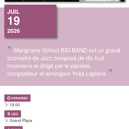
JUIL
19
2026
“
Marignane School BIG BAND est un grand
orchestre de Jazz composé de dix-huit
musiciens et dirigé par le pianiste,
”
compositeur et arrangeur Yves Laplane
HORAIRES
19:00
LIEU
Grand Place