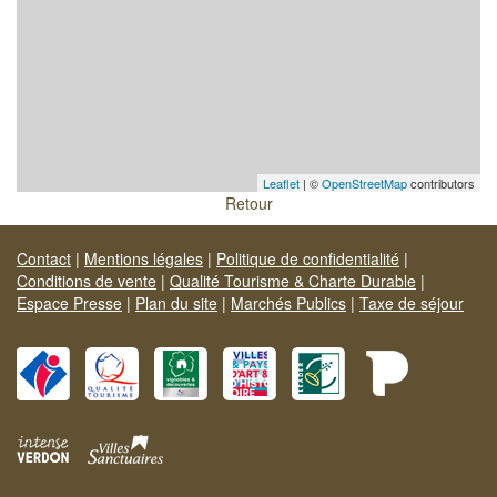
Leaflet
| ©
OpenStreetMap
contributors
Retour
Contact
|
Mentions légales
|
Politique de confidentialité
|
Conditions de vente
|
Qualité Tourisme & Charte Durable
|
Espace Presse
|
Plan du site
|
Marchés Publics
|
Taxe de séjour