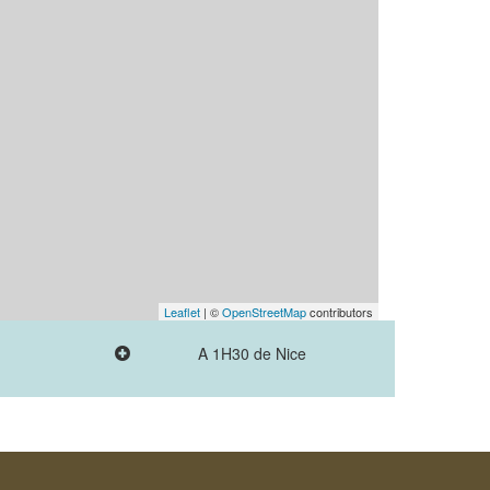
Leaflet
| ©
OpenStreetMap
contributors
A 1H30 de Nice