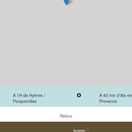
A 1H de Hyères /
A 45 min d'Aix-en
Porquerolles
Provence
Retour