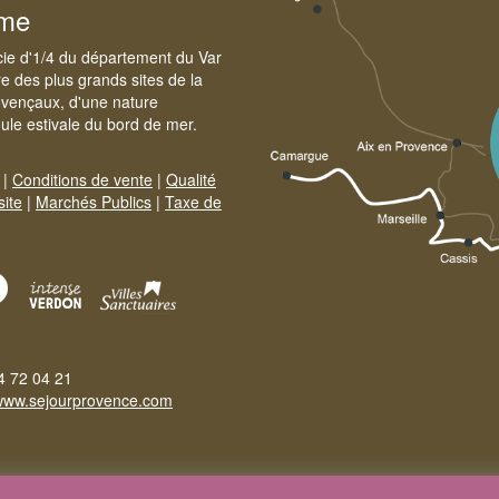
sme
cie d'1/4 du département du Var
e des plus grands sites de la
ovençaux, d'une nature
foule estivale du bord de mer.
|
Conditions de vente
|
Qualité
site
|
Marchés Publics
|
Taxe de
4 72 04 21
www.sejourprovence.com