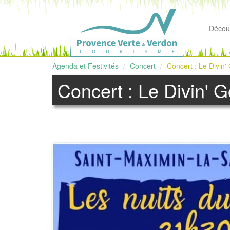
Découv
Agenda et Festivités
Concert
Concert : Le Divin'
Concert : Le Divin' G