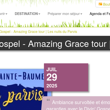
Bout
rir
DESTINATION
Préparer mon séjour
Agenda
et Fe
 Gospel - Amazing Grace tour | Les nuits du Parvis
ospel - Amazing Grace tour |
JUIL
29
2025
“
Ambiance survoltée et émo
garanties avec le Divin' Gospe