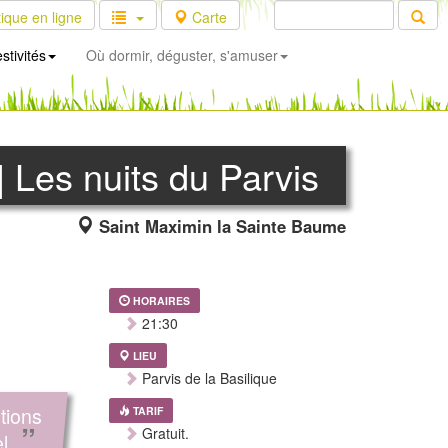
ique en ligne
Carte
stivités
Où dormir, déguster, s'amuser
 Les nuits du Parvis
Saint Maximin la Sainte Baume
HORAIRES
21:30
LIEU
Parvis de la Basilique
tions
TARIF
”
Gratuit.
l.