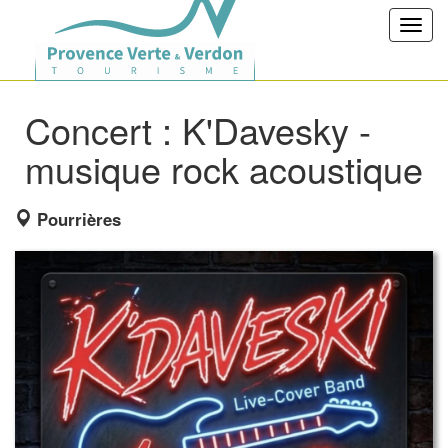
Toggl
navig
Concert : K'Davesky -
musique rock acoustique
Pourrières