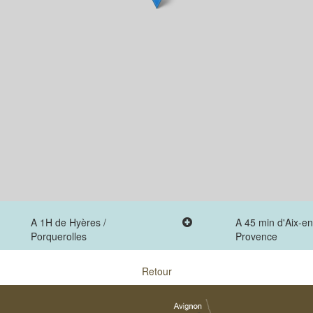
A 1H de Hyères /
A 45 min d'Aix-en
Porquerolles
Provence
Retour