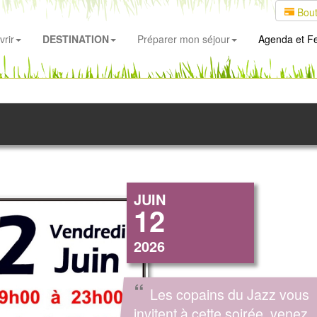
Bout
rir
DESTINATION
Préparer mon séjour
Agenda
et Fe
JUIN
12
2026
“
Les copains du Jazz vous
invitent à cette soirée, venez