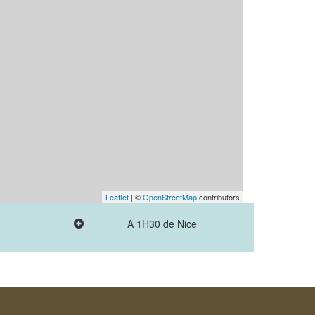
Leaflet
| ©
OpenStreetMap
contributors
A 1H30 de Nice