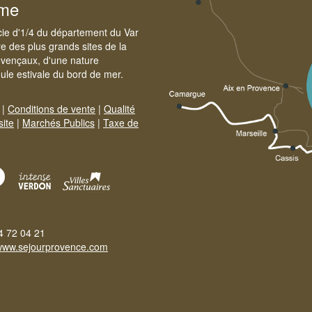
sme
cie d'1/4 du département du Var
e des plus grands sites de la
ovençaux, d'une nature
foule estivale du bord de mer.
|
Conditions de vente
|
Qualité
site
|
Marchés Publics
|
Taxe de
4 72 04 21
www.sejourprovence.com