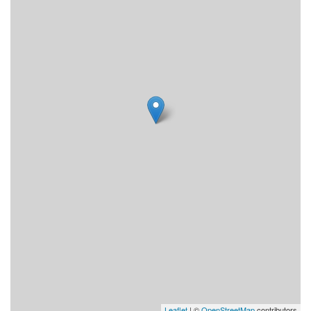
Leaflet
| ©
OpenStreetMap
contributors