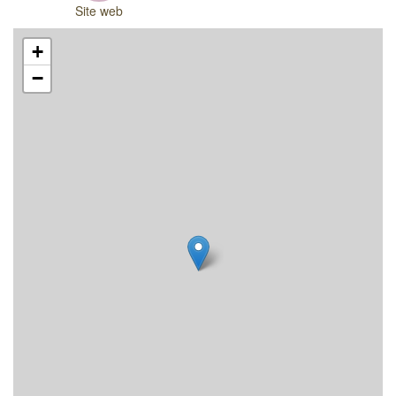
Site web
+
−