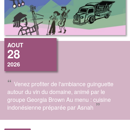
AOUT
28
2026
“
Venez profiter de l'ambiance guinguette
autour du vin du domaine, animé par le
groupe Georgia Brown Au menu : cuisine
”
indonésienne préparée par Asnah