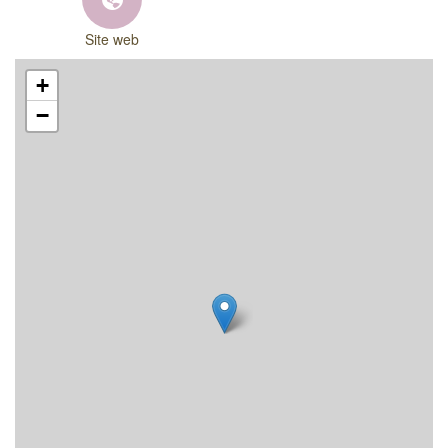
Site web
+
−