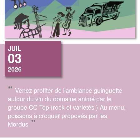
JUIL
03
2026
“
Venez profiter de l'ambiance guinguette
autour du vin du domaine animé par le
groupe CC Top (rock et variétés ) Au menu,
poissons à croquer proposés par les
”
Mordus