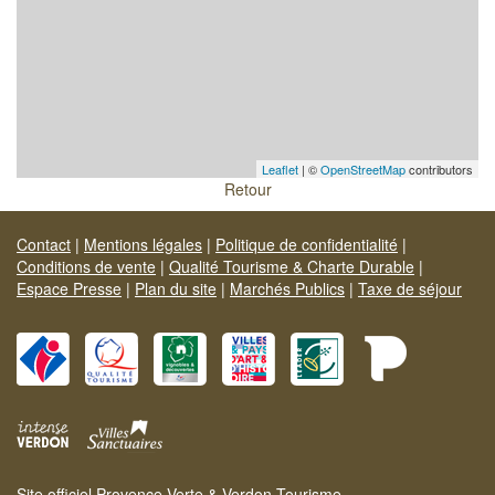
Leaflet
| ©
OpenStreetMap
contributors
Retour
Contact
|
Mentions légales
|
Politique de confidentialité
|
Conditions de vente
|
Qualité Tourisme & Charte Durable
|
Espace Presse
|
Plan du site
|
Marchés Publics
|
Taxe de séjour
Site officiel Provence Verte & Verdon Tourisme