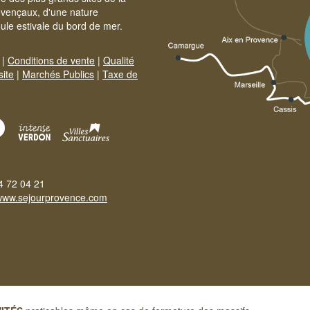
ovençaux, d'une nature
foule estivale du bord de mer.
|
Conditions de vente
|
Qualité
site
|
Marchés Publics
|
Taxe de
4 72 04 21
www.sejourprovence.com