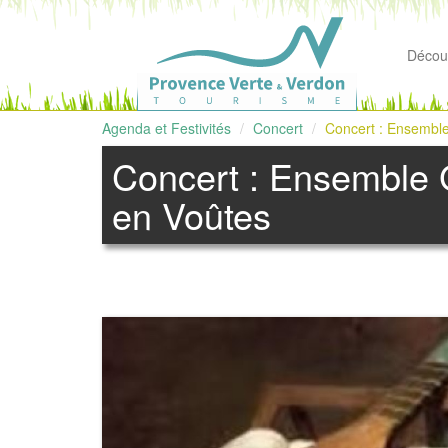
Découv
Agenda et Festivités
Concert
Concert : Ensemble
Concert : Ensemble G
en Voûtes