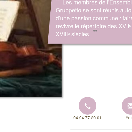
“
Les membres de l’Ensemb
Gruppetto se sont réunis auto
d’une passion commune : fair
revivre le répertoire des XVIIᵉ
”
XVIIIᵉ siècles.
04 94 77 20 01
Ema