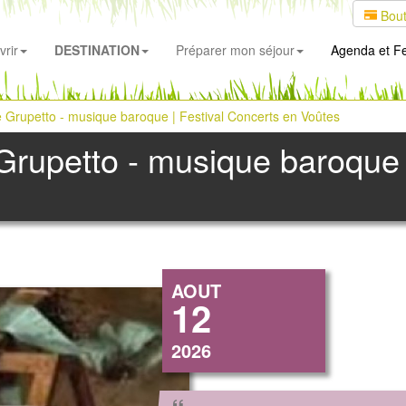
Bout
rir
DESTINATION
Préparer mon séjour
Agenda
et Fe
 Grupetto - musique baroque | Festival Concerts en Voûtes
rupetto - musique baroque |
AOUT
12
2026