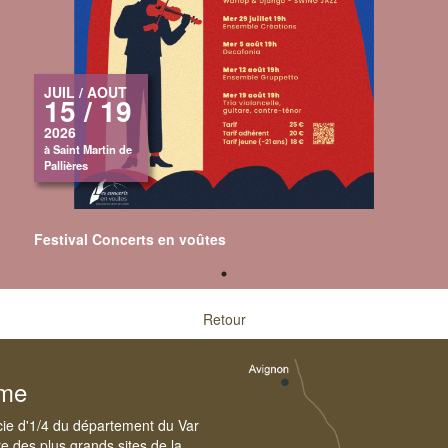
JUIL / AOUT
15 / 19
2026
à Saint Martin de
Pallières
Festival Concerts en voûtes
Retour
sme
cie d'1/4 du département du Var
e des plus grands sites de la