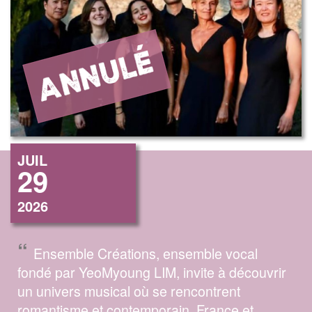
JUIL
29
2026
“
Ensemble Créations, ensemble vocal
fondé par YeoMyoung LIM, invite à découvrir
un univers musical où se rencontrent
romantisme et contemporain, France et