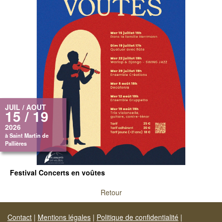
JUIL / AOUT
15 / 19
2026
à Saint Martin de
Pallières
Festival Concerts en voûtes
Retour
Contact
|
Mentions légales
|
Politique de confidentialité
|