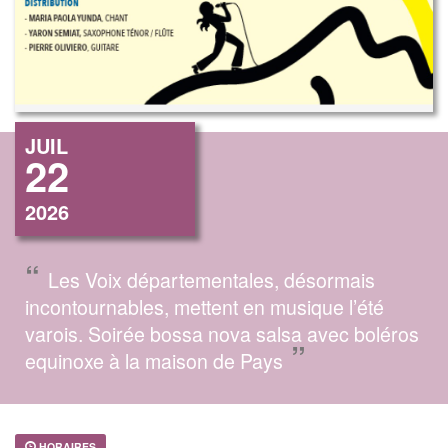
JUIL
22
2026
“
Les Voix départementales, désormais
incontournables, mettent en musique l’été
varois. Soirée bossa nova salsa avec boléros
”
equinoxe à la maison de Pays
HORAIRES