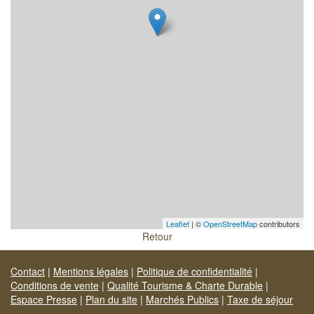
Leaflet
| ©
OpenStreetMap
contributors
Retour
Contact
|
Mentions légales
|
Politique de confidentialité
|
Conditions de vente
|
Qualité Tourisme & Charte Durable
|
Espace Presse
|
Plan du site
|
Marchés Publics
|
Taxe de séjour