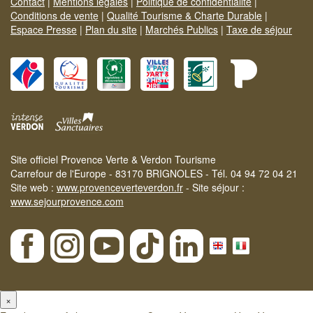
Contact
|
Mentions légales
|
Politique de confidentialité
|
Conditions de vente
|
Qualité Tourisme & Charte Durable
|
Espace Presse
|
Plan du site
|
Marchés Publics
|
Taxe de séjour
Site officiel Provence Verte & Verdon Tourisme
Carrefour de l'Europe - 83170 BRIGNOLES - Tél. 04 94 72 04 21
Site web :
www.provenceverteverdon.fr
- Site séjour :
www.sejourprovence.com
×