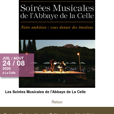
JUIL / AOUT
24 / 08
2026
à La Celle
Les Soirées Musicales de l'Abbaye de La Celle
Retour