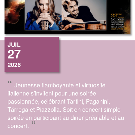
JUIL
27
2026
“
Jeunesse flamboyante et virtuosité
italienne s’invitent pour une soirée
passionnée, célébrant Tartini, Paganini,
Tárrega et Piazzolla. Soit en concert simple
soirée en participant au diner préalable et au
”
concert.