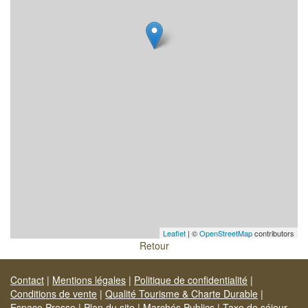
Leaflet
| ©
OpenStreetMap
contributors
Retour
Contact
|
Mentions légales
|
Politique de confidentialité
|
Conditions de vente
|
Qualité Tourisme & Charte Durable
|
Espace Presse
|
Plan du site
|
Marchés Publics
|
Taxe de séjour