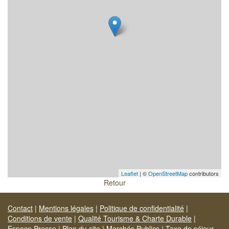
Leaflet
| ©
OpenStreetMap
contributors
Retour
Contact
|
Mentions légales
|
Politique de confidentialité
|
Conditions de vente
|
Qualité Tourisme & Charte Durable
|
Espace Presse
|
Plan du site
|
Marchés Publics
|
Taxe de séjour