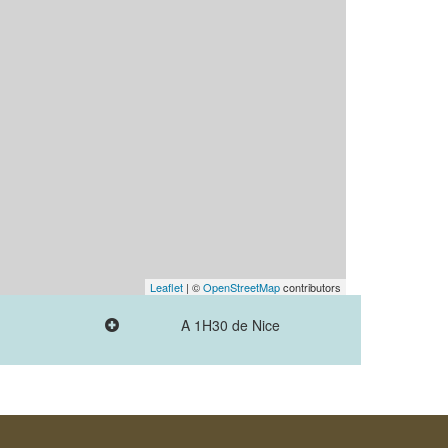
Leaflet
| ©
OpenStreetMap
contributors
A 1H30 de Nice