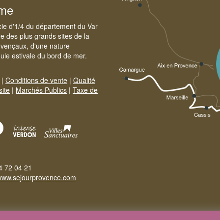
sme
cie d'1/4 du département du Var
e des plus grands sites de la
ovençaux, d'une nature
foule estivale du bord de mer.
|
Conditions de vente
|
Qualité
site
|
Marchés Publics
|
Taxe de
4 72 04 21
www.sejourprovence.com