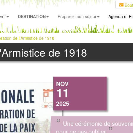
Bout
rir
DESTINATION
Préparer mon séjour
Agenda
et Fe
tion de l'Armistice de 1918
Armistice de 1918
NOV
11
2025
“
Une cérémonie de souveni
”
pour ne pas oublier