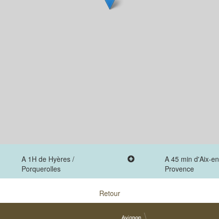
A 1H de Hyères /
A 45 min d'Aix-en
Porquerolles
Provence
Retour