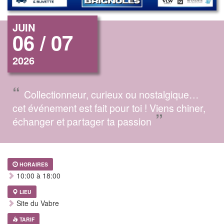
JUIN
06 / 07
2026
“
Collectionneur, curieux ou nostalgique…
cet événement est fait pour toi ! Viens chiner,
”
échanger et partager ta passion
HORAIRES
10:00 à 18:00
LIEU
Site du Vabre
TARIF