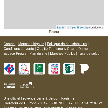
Leaflet
| ©
OpenStreetMap
contributors
Retour
Contact
|
Mentions légales
|
Politique de confidentialité
|
Conditions de vente
|
Qualité Tourisme & Charte Durable
|
Espace Presse
|
Plan du site
|
Marchés Publics
|
Taxe de séjour
Site officiel Provence Verte & Verdon Tourisme
Carrefour de l'Europe - 83170 BRIGNOLES - Tél. 04 94 72 04 21
Site web :
www.provenceverteverdon.fr
- Site séjour :