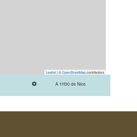
Leaflet
| ©
OpenStreetMap
contributors
A 1H30 de Nice