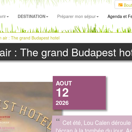
Bout
rir
DESTINATION
Préparer mon séjour
Agenda
et Fe
in air : The grand Budapest hotel
 air : The grand Budapest ho
AOUT
12
2026
“
Cet été, Lou Calen déroule
l'écran à la tombée du jour. A