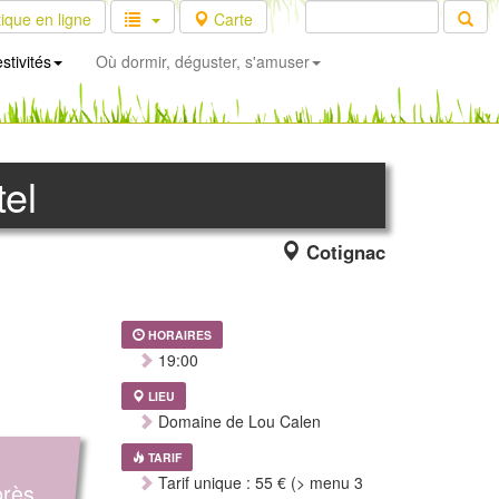
ique en ligne
Carte
stivités
Où dormir, déguster, s'amuser
tel
Cotignac
HORAIRES
19:00
LIEU
Domaine de Lou Calen
TARIF
Tarif unique : 55 € (> menu 3
près