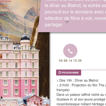
le dîner au Bistrot, la soirée s
poursuit sur le domaine avec
sélection de films à voir, revoir
”
partager.
04 98 14 15 29
PROGRAMME
> Dès 19h : Dîner au Bistrot
> 21h30 : Projection du film The 
français)
Dans un palace raffiné niché au 
Gustave H. et son jeune protégé
rocambolesque mêlant héritage di