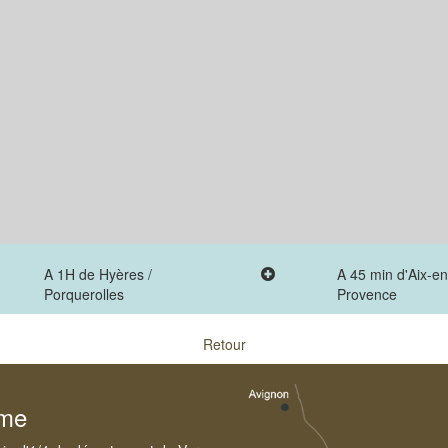
A 1H de Hyères /
A 45 min d'Aix-en
Porquerolles
Provence
Retour
sme