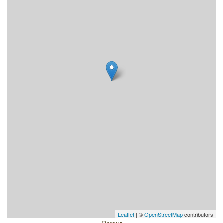
Leaflet
| ©
OpenStreetMap
contributors
Retour