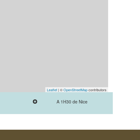
Leaflet
| ©
OpenStreetMap
contributors
A 1H30 de Nice