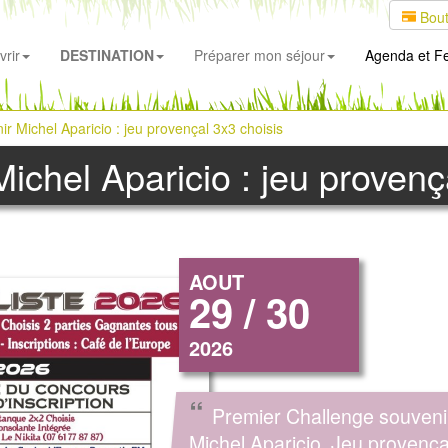
Bout
rir
DESTINATION
Préparer mon séjour
Agenda
et Fe
r Michel Aparicio : jeu provençal 3x3 choisis
ichel Aparicio : jeu provenç
AOUT
29 / 30
2026
“
Premier Challenge souveni
Michel Aparicio, Jeu provença