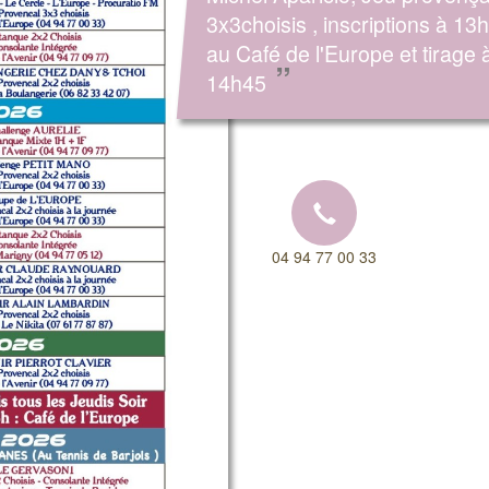
3x3choisis , inscriptions à 13
au Café de l'Europe et tirage 
”
14h45
04 94 77 00 33