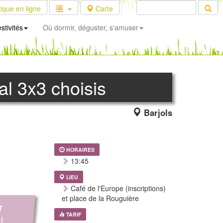
ique en ligne
Carte
stivités
Où dormir, déguster, s'amuser
al 3x3 choisis
Barjols
HORAIRES
13:45
LIEU
Café de l'Europe (inscriptions)
et place de la Rouguière
r
TARIF
l