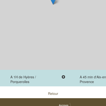
A 1H de Hyères /
A 45 min d'Aix-en
Porquerolles
Provence
Retour