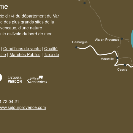
sme
cie d'1/4 du département du Var
e des plus grands sites de la
ovençaux, d'une nature
foule estivale du bord de mer.
|
Conditions de vente
|
Qualité
site
|
Marchés Publics
|
Taxe de
4 72 04 21
www.sejourprovence.com