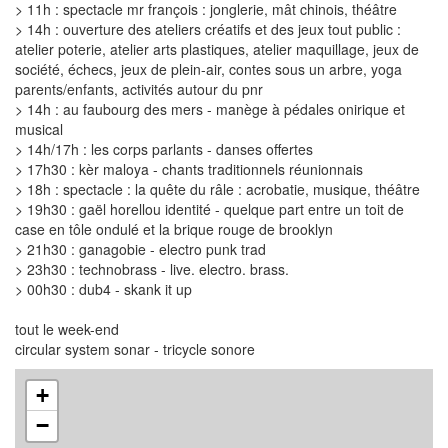
> 11h : spectacle mr françois : jonglerie, mât chinois, théâtre
> 14h : ouverture des ateliers créatifs et des jeux tout public :
atelier poterie, atelier arts plastiques, atelier maquillage, jeux de
société, échecs, jeux de plein-air, contes sous un arbre, yoga
parents/enfants, activités autour du pnr
> 14h : au faubourg des mers - manège à pédales onirique et
musical
> 14h/17h : les corps parlants - danses offertes
> 17h30 : kèr maloya - chants traditionnels réunionnais
> 18h : spectacle : la quête du râle : acrobatie, musique, théâtre
> 19h30 : gaël horellou identité - quelque part entre un toit de
case en tôle ondulé et la brique rouge de brooklyn
> 21h30 : ganagobie - electro punk trad
> 23h30 : technobrass - live. electro. brass.
> 00h30 : dub4 - skank it up
tout le week-end
circular system sonar - tricycle sonore
+
−