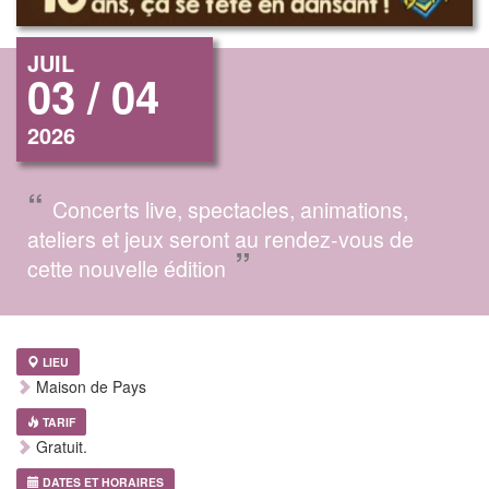
JUIL
03 / 04
2026
“
Concerts live, spectacles, animations,
ateliers et jeux seront au rendez-vous de
”
cette nouvelle édition
LIEU
Maison de Pays
TARIF
Gratuit.
DATES ET HORAIRES