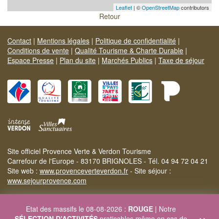
Leaflet
| ©
OpenStreetMap
contributors
Retour
Contact
|
Mentions légales
|
Politique de confidentialité
|
Conditions de vente
|
Qualité Tourisme & Charte Durable
|
Espace Presse
|
Plan du site
|
Marchés Publics
|
Taxe de séjour
Site officiel Provence Verte & Verdon Tourisme
Carrefour de l'Europe - 83170 BRIGNOLES - Tél. 04 94 72 04 21
Site web :
www.provenceverteverdon.fr
- Site séjour :
www.sejourprovence.com
Etat des massifs le 08-08-2026 :
ROUGE
| Notre
×
SÉLECTION D'ACTIVITÉS
praticables même en cas de